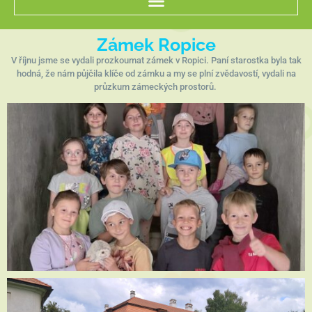
Zámek Ropice
V říjnu jsme se vydali prozkoumat zámek v Ropici. Paní starostka byla tak
hodná, že nám půjčila klíče od zámku a my se plní zvědavostí, vydali na
průzkum zámeckých prostorů.