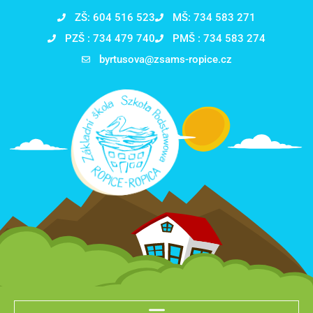
ZŠ: 604 516 523
MŠ: 734 583 271
PZŠ : 734 479 740
PMŠ : 734 583 274
byrtusova@zsams-ropice.cz