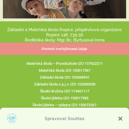
Základní a Mateřská škola Ropice, příspěvková organizace
Ropice 146, 739 56
Ředitelka školy: Mgr. Bc. Byrtusová Irena
Povinně zveřejňované údaje
Mateřská škola – Przedszkole IZO 107622211
Mateřská škola IZO 150017367
Základní škola IZO 102068941
Základní škola s p.j.v. IZO 102080038
Školní družina IZO 119601117
Školní jídelna IZO 150017383
Školní jídelna – výdejna IZO 150073267
IČO : 75026473
Spravovat Souhlas
ID datové stránky: swimg6k
ZŠ: 604 516 523