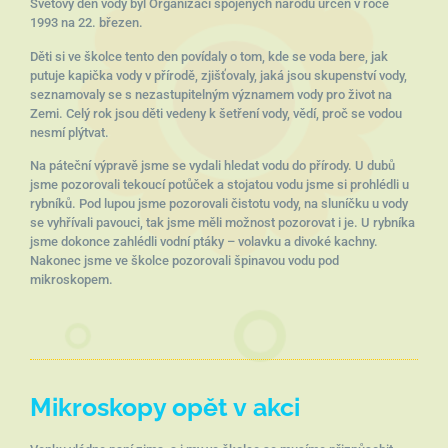
Světový den vody byl Organizací spojených národů určen v roce
1993 na 22. březen.
Děti si ve školce tento den povídaly o tom, kde se voda bere, jak
putuje kapička vody v přírodě, zjišťovaly, jaká jsou skupenství vody,
seznamovaly se s nezastupitelným významem vody pro život na
Zemi. Celý rok jsou děti vedeny k šetření vody, vědí, proč se vodou
nesmí plýtvat.
Na páteční výpravě jsme se vydali hledat vodu do přírody. U dubů
jsme pozorovali tekoucí potůček a stojatou vodu jsme si prohlédli u
rybníků. Pod lupou jsme pozorovali čistotu vody, na sluníčku u vody
se vyhřívali pavouci, tak jsme měli možnost pozorovat i je. U rybníka
jsme dokonce zahlédli vodní ptáky – volavku a divoké kachny.
Nakonec jsme ve školce pozorovali špinavou vodu pod
mikroskopem.
Mikroskopy opět v akci