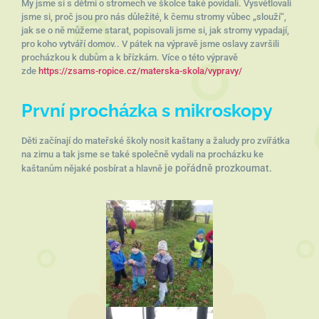
My jsme si s dětmi o stromech ve školce také povídali. Vysvětlovali
jsme si, proč jsou pro nás důležité, k čemu stromy vůbec „slouží“,
jak se o ně můžeme starat, popisovali jsme si, jak stromy vypadají,
pro koho vytváří domov.. V pátek na výpravě jsme oslavy završili
procházkou k dubům a k břízkám. Více o této výpravě
zde
https://zsams-ropice.cz/materska-skola/vypravy/
První procházka s mikroskopy
Děti začínají do mateřské školy nosit kaštany a žaludy pro zvířátka
na zimu a tak jsme se také společně vydali na procházku ke
je
pořádně prozkoumat.
kaštanům nějaké posbírat a hlavně