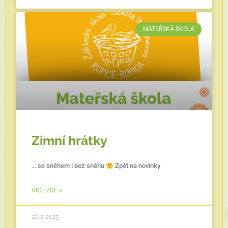
MATEŘSKÁ ŠKOLA
Zimní hrátky
… se sněhem i bez sněhu
Zpět na novinky
VÍCE ZDE »
22. 2. 2025