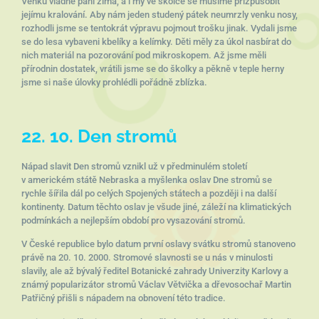
Venku vládne paní zima, a i my ve školce se musíme přizpůsobit
jejímu kralování. Aby nám jeden studený pátek neumrzly venku nosy,
rozhodli jsme se tentokrát výpravu pojmout trošku jinak. Vydali jsme
se do lesa vybaveni kbelíky a kelímky. Děti měly za úkol nasbírat do
nich materiál na pozorování pod mikroskopem. Až jsme měli
přírodnin dostatek, vrátili jsme se do školky a pěkně v teple herny
jsme si naše úlovky prohlédli pořádně zblízka.
22. 10. Den stromů
Nápad slavit Den stromů vznikl už v předminulém století
v americkém státě Nebraska a myšlenka oslav Dne stromů se
rychle šířila dál po celých Spojených státech a později i na další
kontinenty. Datum těchto oslav je všude jiné, záleží na klimatických
podmínkách a nejlepším období pro vysazování stromů.
V České republice bylo datum první oslavy svátku stromů stanoveno
právě na 20. 10. 2000. Stromové slavnosti se u nás v minulosti
slavily, ale až bývalý ředitel Botanické zahrady Univerzity Karlovy a
známý popularizátor stromů Václav Větvička a dřevosochař Martin
Patřičný přišli s nápadem na obnovení této tradice.