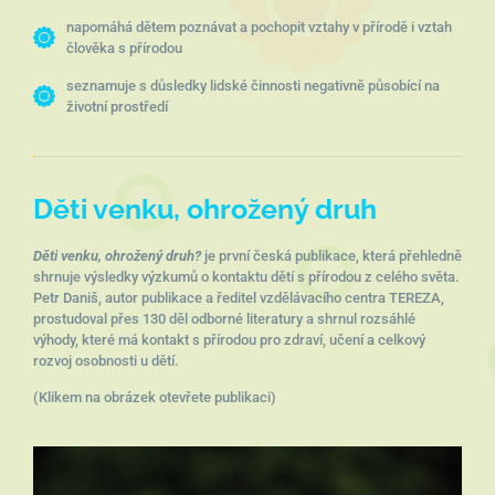
napomáhá dětem poznávat a pochopit vztahy v přírodě i vztah
člověka s přírodou
seznamuje s důsledky lidské činnosti negativně působící na
životní prostředí
Děti venku, ohrožený druh
Děti venku, ohrožený druh?
je první česká publikace, která přehledně
shrnuje výsledky výzkumů o kontaktu dětí s přírodou z celého světa.
Petr Daniš, autor publikace a ředitel vzdělávacího centra TEREZA,
prostudoval přes 130 děl odborné literatury a shrnul rozsáhlé
výhody, které má kontakt s přírodou pro zdraví, učení a celkový
rozvoj osobnosti u dětí.
(Klikem na obrázek otevřete publikaci)