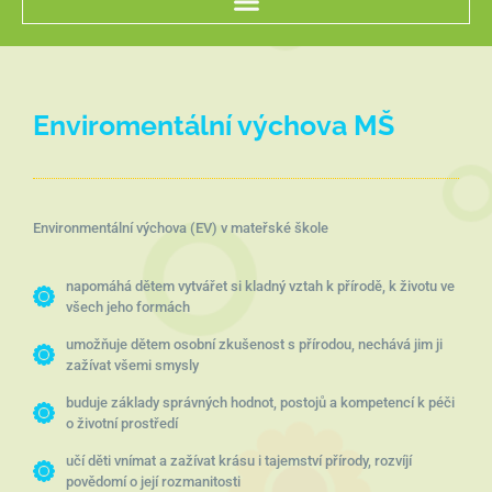
Enviromentální výchova MŠ
Environmentální výchova (EV) v mateřské škole
napomáhá dětem vytvářet si kladný vztah k přírodě, k životu ve
všech jeho formách
umožňuje dětem osobní zkušenost s přírodou, nechává jim ji
zažívat všemi smysly
buduje základy správných hodnot, postojů a kompetencí k péči
o životní prostředí
učí děti vnímat a zažívat krásu i tajemství přírody, rozvíjí
povědomí o její rozmanitosti