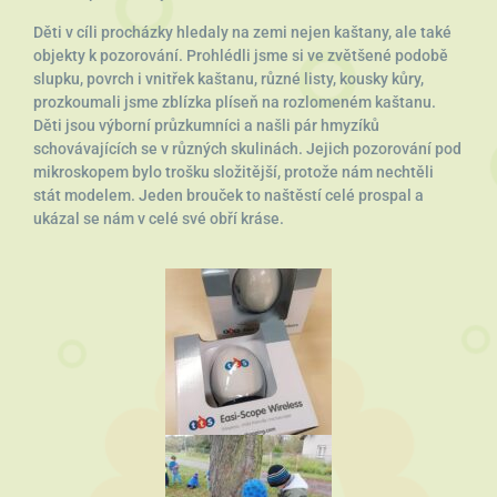
Děti v cíli procházky hledaly na zemi nejen kaštany, ale také
objekty k pozorování. Prohlédli jsme si ve zvětšené podobě
slupku, povrch i vnitřek kaštanu, různé listy, kousky kůry,
prozkoumali jsme zblízka plíseň na rozlomeném kaštanu.
Děti jsou výborní průzkumníci a našli pár hmyzíků
schovávajících se v různých skulinách. Jejich pozorování pod
mikroskopem bylo trošku složitější, protože nám nechtěli
stát modelem. Jeden brouček to naštěstí celé prospal a
ukázal se nám v celé své obří kráse.