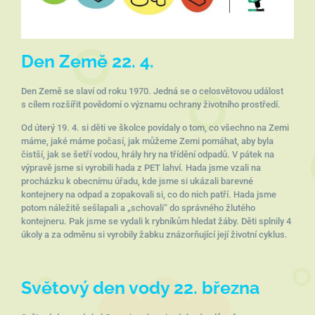
Den Země 22. 4.
Den Země se slaví od roku 1970. Jedná se o celosvětovou událost
s cílem rozšířit povědomí o významu ochrany životního prostředí.
Od úterý 19. 4. si děti ve školce povídaly o tom, co všechno na Zemi
máme, jaké máme počasí, jak můžeme Zemi pomáhat, aby byla
čistší, jak se šetří vodou, hrály hry na třídění odpadů. V pátek na
výpravě jsme si vyrobili hada z PET lahví. Hada jsme vzali na
procházku k obecnímu úřadu, kde jsme si ukázali barevné
kontejnery na odpad a zopakovali si, co do nich patří. Hada jsme
potom náležitě sešlapali a „schovali“ do správného žlutého
kontejneru. Pak jsme se vydali k rybníkům hledat žáby. Děti splnily 4
úkoly a za odměnu si vyrobily žabku znázorňující její životní cyklus.
Světový den vody 22. března