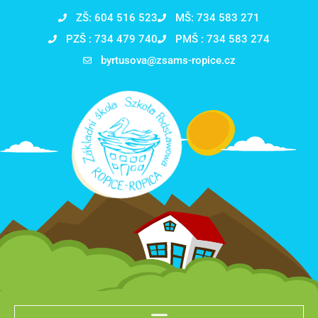
ZŠ: 604 516 523
MŠ: 734 583 271
PZŠ : 734 479 740
PMŠ : 734 583 274
byrtusova@zsams-ropice.cz