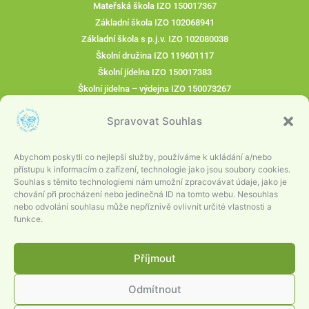
Mateřská škola IZO 150017367
Základní škola IZO 102068941
Základní škola s p.j.v. IZO 102080038
Školní družina IZO 119601117
Školní jídelna IZO 150017383
Školní jídelna – výdejna IZO 150073267
IČO : 75026473
Spravovat Souhlas
ID datové stránky: swimg6k
ZŠ: 604 516 523
Abychom poskytli co nejlepší služby, používáme k ukládání a/nebo
MŠ: 734 583 271
přístupu k informacím o zařízení, technologie jako jsou soubory cookies.
Souhlas s těmito technologiemi nám umožní zpracovávat údaje, jako je
PZŠ: 734 479 740
chování při procházení nebo jedinečná ID na tomto webu. Nesouhlas
nebo odvolání souhlasu může nepříznivě ovlivnit určité vlastnosti a
PMŠ: 734 583 274
funkce.
Družina: 604 516 523
Jídelna: 734 583 279
Příjmout
byrtusova@zsams-ropice.cz
Odmítnout